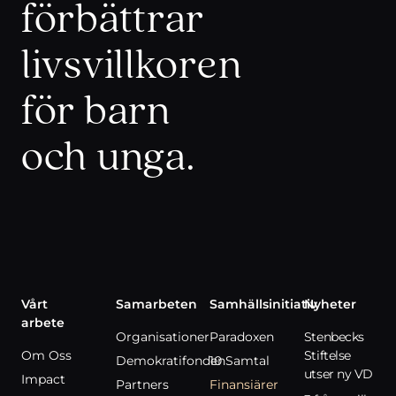
förbättrar
livsvillkoren
för barn
och unga.
Vårt
Samarbeten
Samhällsinitiativ
Nyheter
arbete
Organisationer
Paradoxen
Stenbecks
Om Oss
Stiftelse
Demokratifonden
10 Samtal
utser ny VD
Impact
Partners
Finansiärer