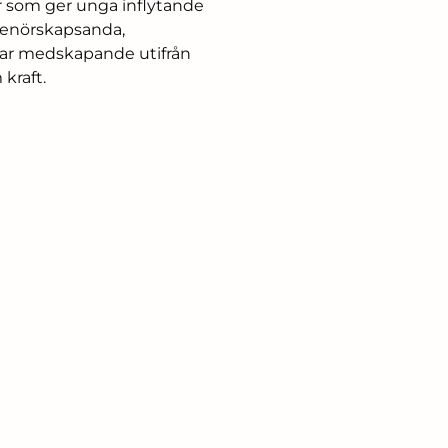
r som ger unga inflytande
renörskapsanda,
etar medskapande utifrån
kraft.