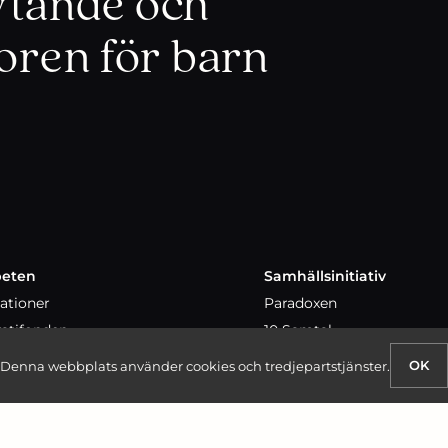
lytande och
koren för barn
eten
Samhällsinitiativ
ationer
Paradoxen
atifonden
10 Samtal
s
Finansiärer i samverkan
OK
Denna webbplats använder cookies och tredjepartstjänster.