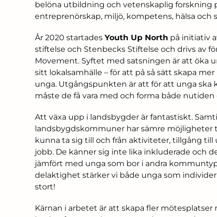
belöna utbildning och vetenskaplig forskning p
entreprenörskap, miljö, kompetens, hälsa och so
År 2020 startades
Youth Up North
på initiativ
stiftelse och Stenbecks Stiftelse och drivs av 
Movement. Syftet med satsningen är att öka u
sitt lokalsamhälle – för att på så sätt skapa me
unga. Utgångspunkten är att för att unga ska 
måste de få vara med och forma både nutiden 
Att växa upp i landsbygder är fantastiskt. Samti
landsbygdskommuner har sämre möjligheter till 
kunna ta sig till och från aktiviteter, tillgång ti
jobb. De känner sig inte lika inkluderade och d
jämfört med unga som bor i andra kommuntyp
delaktighet stärker vi både unga som individer
stort!
Kärnan i arbetet är att skapa fler mötesplatser