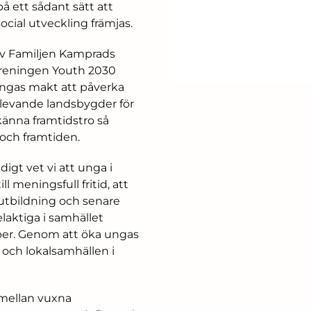
å ett sådant sätt att
cial utveckling främjas.
 av Familjen Kamprads
föreningen Youth 2030
ngas makt att påverka
r levande landsbygder för
känna framtidstro så
och framtiden.
digt vet vi att unga i
meningsfull fritid, att
ll utbildning och senare
elaktiga i samhället
er. Genom att öka ungas
 och lokalsamhällen i
 mellan vuxna