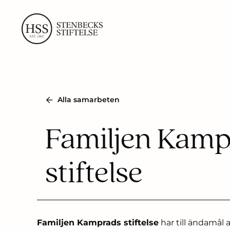
Skip
to
content
Alla samarbeten
Familjen Kam
stiftelse
Familjen Kamprads stiftelse
har till ändamål a