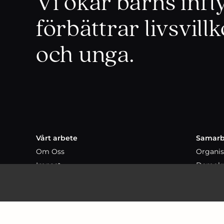
Vi ökar barns inf
förbättrar livsvill
och unga.
Vårt arbete
Samarb
Om Oss
Organis
Impact
Demokr
Team
Partner
Styrelse
Expertråd