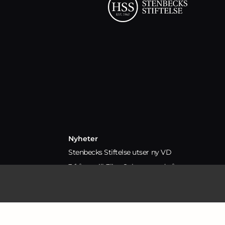
Nyheter
Stenbecks Stiftelse utser ny VD
3 frågor till Elina Sultan, ny vd på
HSS
Stenbecks Stiftelse utser ny vd