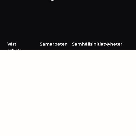
Vårt
Samarbeten
Samhällsinitiativ
Nyheter
arbete
Organisationer
Paradoxen
Stenbecks
Om Oss
Stiftelse
Demokratifonden
10 Samtal
utser ny VD
Impact
Partners
Finansiärer
3 frågor till
Team
i
Elina Sultan,
samverkan
Styrelse
ny vd på
Expertråd
HSS
Stenbecks
Stiftelse
utser ny vd